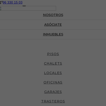
96 330 15 03
Toggle
navigation
NOSOTROS
ASÓCIATE
INMUEBLES
PISOS
Fotos
Ficha
CHALETS
LOCALES
OFICINAS
GARAJES
TRASTEROS