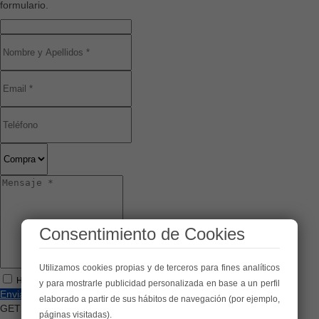
formulario.
Consentimiento de Cookies
Utilizamos cookies propias y de terceros para fines analíticos
He leído y acepto las
condiciones legales y de política de privacidad
y para mostrarle publicidad personalizada en base a un perfil
Enviar
elaborado a partir de sus hábitos de navegación (por ejemplo,
GET ETIQUETA CALIFICACIÓN ENÉRGETICA
páginas visitadas).